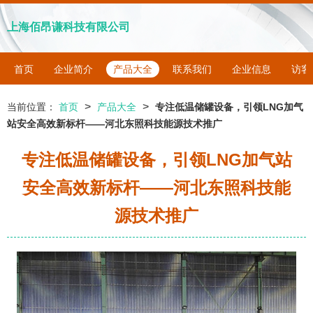
上海佰昂谦科技有限公司
首页
企业简介
产品大全
联系我们
企业信息
访客
>
>
当前位置：
首页
产品大全
专注低温储罐设备，引领LNG加气
站安全高效新标杆——河北东照科技能源技术推广
专注低温储罐设备，引领LNG加气站
安全高效新标杆——河北东照科技能
源技术推广