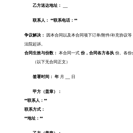
乙方送达地址：
__
联系人：
**联系电话：**
争议解决：
因本合同以及本合同项下订单/附件/补充协议
法院起诉。
合同生效与份数：
本合同一式
份，合同各方各执
份。各份
（以下无合同正文）
签署时间：
年
月
__ 日
甲方（盖章）：
**联系人：**
联系方式：
**地址：**