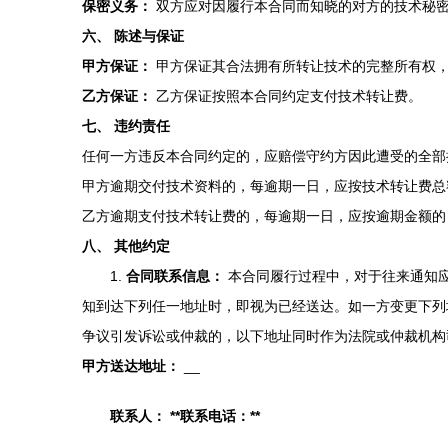
保密义务：
双方应对因履行本合同而知晓的对方的技术秘
六、 陈述与保证
甲方保证：
甲方保证其合法拥有所转让技术的完整所有权，
乙方保证：
乙方保证按照本合同约定支付技术转让费。
七、 违约责任
任何一方违反本合同约定的，应赔偿守约方因此遭受的全部
甲方逾期交付技术资料的，每逾期一日，应按技术转让费
乙方逾期支付技术转让费的，每逾期一日，应按逾期金额
八、 其他约定
1.
合同联系信息：
本合同履行过程中，对于往来通知
知到达下列任一地址时，即视为已经送达。如一方变更下列
争议引发诉讼或仲裁的，以下地址同时作为法院或仲裁机构
甲方送达地址：
__
联系人：
**联系电话：**