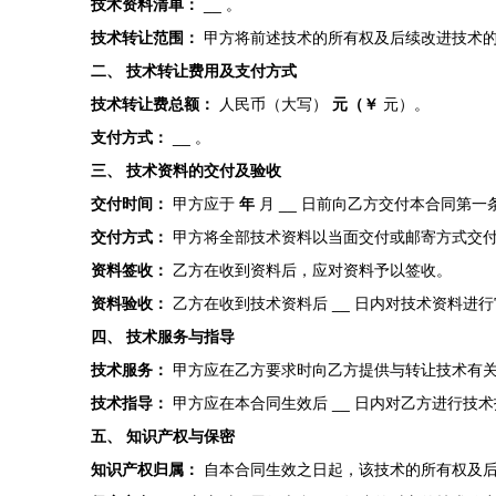
技术资料清单：
__ 。
技术转让范围：
甲方将前述技术的所有权及后续改进技术的
二、 技术转让费用及支付方式
技术转让费总额：
人民币（大写）
元（￥
元）。
支付方式：
__ 。
三、 技术资料的交付及验收
交付时间：
甲方应于
年
月
__ 日前向乙方交付本合同第
交付方式：
甲方将全部技术资料以当面交付或邮寄方式交
资料签收：
乙方在收到资料后，应对资料予以签收。
资料验收：
乙方在收到技术资料后
__ 日内对技术资料
四、 技术服务与指导
技术服务：
甲方应在乙方要求时向乙方提供与转让技术有
技术指导：
甲方应在本合同生效后
__ 日内对乙方进行技
五、 知识产权与保密
知识产权归属：
自本合同生效之日起，该技术的所有权及